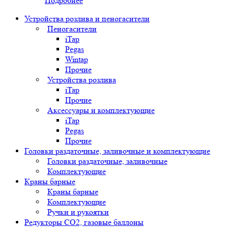
Подробнее
Устройства розлива и пеногасители
Пеногасители
iTap
Pegas
Wintap
Прочие
Устройства розлива
iTap
Прочие
Аксессуары и комплектующие
iTap
Pegas
Прочие
Головки раздаточные, заливочные и комплектующие
Головки раздаточные, заливочные
Комплектующие
Краны барные
Краны барные
Комплектующие
Ручки и рукоятки
Редукторы СО2, газовые баллоны