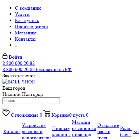
О компании
Услуги
Как купить
Производители
Магазины
Контакты
...
Войти
8 800 600 20 82
8 800 600 20 82
бесплатно из РФ
Заказать звонок
Ваш город
Нижний Новгород
Отложенные
0
Корзина
0
пуста
0
Магазин
Устройства
Открытие
Пивные
разливного
Ролл-
Каталог
розлива и
бара с
Ко
колонны
пива под
бары
пеногасители
нуля