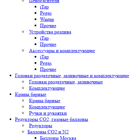
Пеногасители
iTap
Pegas
Wintap
Прочие
Устройства розлива
iTap
Прочие
Аксессуары и комплектующие
iTap
Pegas
Прочие
Головки раздаточные, заливочные и комплектующие
Головки раздаточные, заливочные
Комплектующие
Краны барные
Краны барные
Комплектующие
Ручки и рукоятки
Редукторы СО2, газовые баллоны
Редукторы
Баллоны СО2 и N2
Баллоны Москва