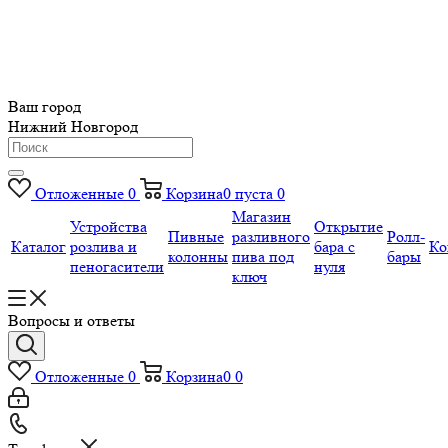
Ваш город
Нижний Новгород
Отложенные
0
Корзина
0
пуста
0
Магазин
Устройства
Открытие
Пивные
разливного
Ролл-
Каталог
розлива и
бара с
Ко
колонны
пива под
бары
пеногасители
нуля
ключ
Вопросы и ответы
Отложенные
0
Корзина
0
0