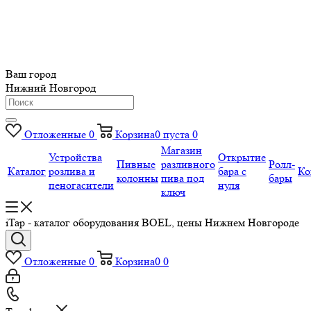
Ваш город
Нижний Новгород
Отложенные
0
Корзина
0
пуста
0
Магазин
Устройства
Открытие
Пивные
разливного
Ролл-
Каталог
розлива и
бара с
Ко
колонны
пива под
бары
пеногасители
нуля
ключ
iTap - каталог оборудования BOEL, цены Нижнем Новгороде
Отложенные
0
Корзина
0
0