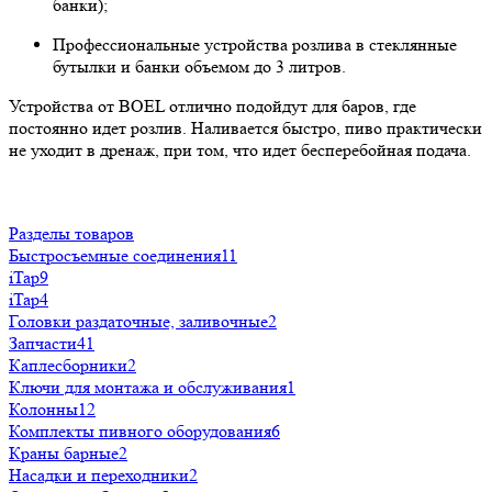
банки);
Профессиональные устройства розлива в стеклянные
бутылки и банки объемом до 3 литров.
Устройства от BOEL отлично подойдут для баров, где
постоянно идет розлив. Наливается быстро, пиво практически
не уходит в дренаж, при том, что идет бесперебойная подача.
Разделы товаров
Быстросъемные соединения
11
iTap
9
iTap
4
Головки раздаточные, заливочные
2
Запчасти
41
Каплесборники
2
Ключи для монтажа и обслуживания
1
Колонны
12
Комплекты пивного оборудования
6
Краны барные
2
Насадки и переходники
2