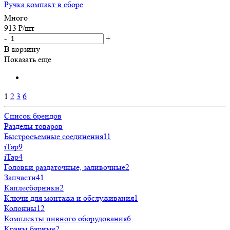
Ручка компакт в сборе
Много
913
₽
/шт
-
+
В корзину
Показать еще
1
2
3
6
Список брендов
Разделы товаров
Быстросъемные соединения
11
iTap
9
iTap
4
Головки раздаточные, заливочные
2
Запчасти
41
Каплесборники
2
Ключи для монтажа и обслуживания
1
Колонны
12
Комплекты пивного оборудования
6
Краны барные
2