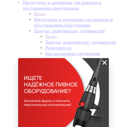
Инструмент и материалы для монтажа и
обслуживания оборудования
Назад
Инструмент и материалы для монтажа и
обслуживания оборудования
Хомуты, разветвители, соединители
Назад
Хомуты, разветвители, соединители
Разветвители
Быстросъемные соединения
Хомуты
×
Промывочные кеги и комплектующие
Клещи для зажима хомутов
Резаки для шланга
Щетки для чистки
Изолента
Теплоизоляция
Ключи для монтажа и обслуживания
Пивопровод
Назад
Пивопровод
Шланги