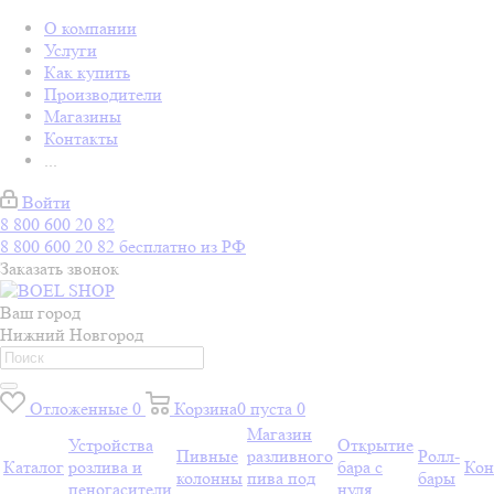
О компании
Услуги
Как купить
Производители
Магазины
Контакты
...
Войти
8 800 600 20 82
8 800 600 20 82
бесплатно из РФ
Заказать звонок
Ваш город
Нижний Новгород
Отложенные
0
Корзина
0
пуста
0
Магазин
Устройства
Открытие
Пивные
разливного
Ролл-
Каталог
розлива и
бара с
Кон
колонны
пива под
бары
пеногасители
нуля